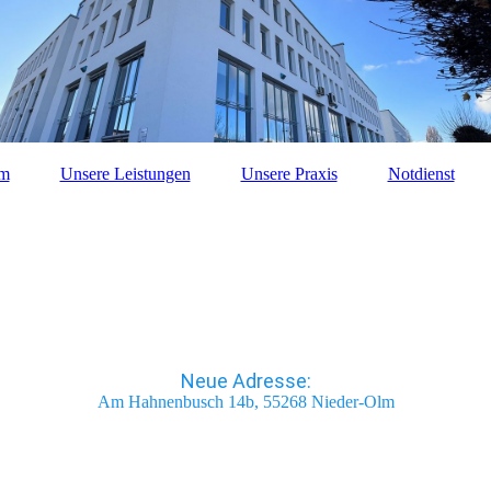
am
Unsere Leistungen
Unsere Praxis
Notdienst
Neue Adresse:
Am Hahnenbusch 14b, 55268 Nieder-Olm