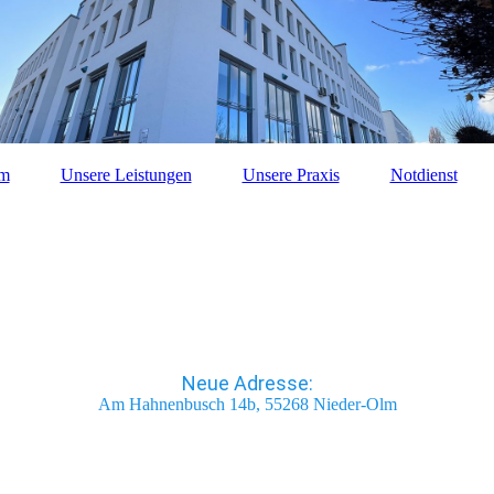
am
Unsere Leistungen
Unsere Praxis
Notdienst
Neue Adresse:
Am Hahnenbusch 14b, 55268 Nieder-Olm